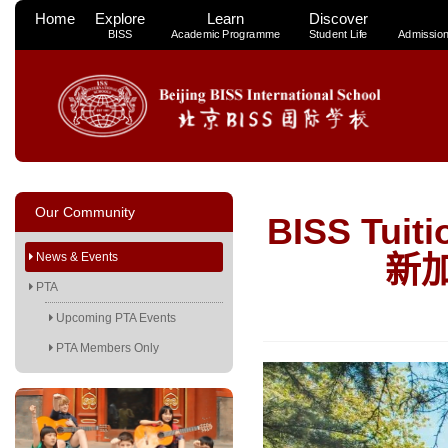
Home
Explore
Learn
Discover
BISS
Academic Programme
Student Life
Admissio
Our Community
BISS Tuiti
News & Events
新
PTA
Upcoming PTA Events
PTA Members Only