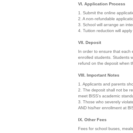
VI.
Application Process
1. Submit the online applicati
2. A non-refundable applicati
3. School will arrange an int
4. Tuition reduction will app
VII. Deposit
In order to ensure that each 
enrolled students. Students wh
refund on the deposit when t
VIII. Important Notes
1. Applicants and parents sho
2. The deposit shall not be r
meet BISS’s academic stand
3. Those who severely violate 
AND his/her enrollment at BI
IX. Other Fees
Fees for school buses, meals,