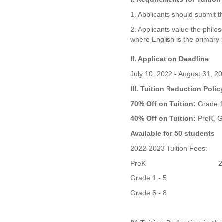
1. Applicants should submit t
2. Applicants value the philos
where English is the primary
II. Application Deadline
July 10, 2022 - August 31, 2
III. Tuition Reduction Polic
70% Off on Tuition:
Grade 1,
40% Off on Tuition:
PreK, G
Available for 50 students
2022-2023 Tuition Fees:
PreK
2
Grade 1 - 5
Grade 6 - 8